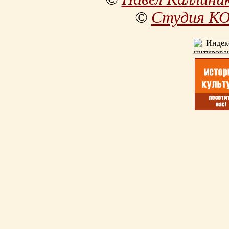
©
Студия К