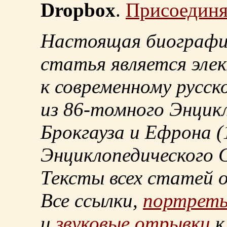
Dropbox
.
Присоединя
Настоящая биографи
статья является эле
к современному русск
из
86-томного
Энцикл
Брокгауза и Ефрона
(
Энциклопедического С
Тексты всех статей 
Все ссылки,
портрет
и
звуковые отрывки
к