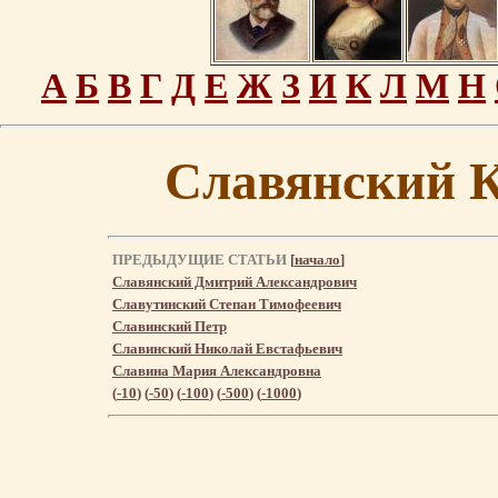
А
Б
В
Г
Д
Е
Ж
З
И
К
Л
М
Н
Славянский 
ПРЕДЫДУЩИЕ СТАТЬИ
[
начало
]
Славянский Дмитрий Александрович
Славутинский Степан Тимофеевич
Славинский Петр
Славинский Николай Евстафьевич
Славина Мария Александровна
(
-10
) (
-50
) (
-100
) (
-500
) (
-1000
)