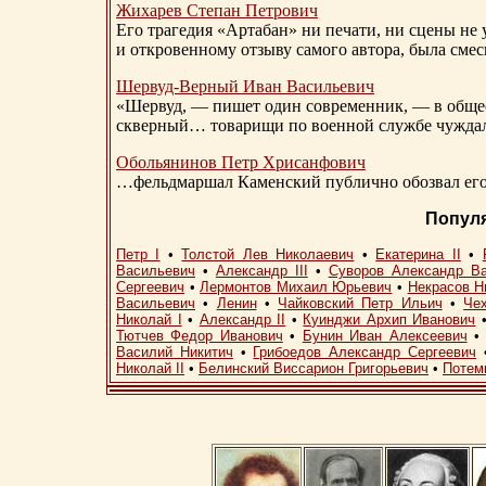
Жихарев Степан Петрович
Его трагедия «Артабан» ни печати, ни сцены не 
и откровенному отзыву самого автора, была сме
Шервуд-Верный
Иван Васильевич
«Шервуд, — пишет один современник, — в общест
скверный… товарищи по военной службе чуждали
Обольянинов Петр Хрисанфович
…фельдмаршал Каменский публично обозвал его 
Попул
Петр I
•
Толстой Лев Николаевич
•
Екатерина II
•
Васильевич
•
Александр III
•
Суворов Александр В
Сергеевич
•
Лермонтов Михаил Юрьевич
•
Некрасов Н
Васильевич
•
Ленин
•
Чайковский Петр Ильич
•
Че
Николай I
•
Александр II
•
Куинджи Архип Иванович
Тютчев Федор Иванович
•
Бунин Иван Алексеевич
Василий Никитич
•
Грибоедов Александр Сергеевич
Николай II
•
Белинский Виссарион Григорьевич
•
Потем