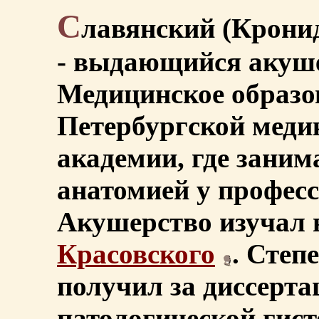
С
лавянский (Кронид
- выдающийся акуше
Медицинское образо
Петербургской меди
академии, где заним
анатомией у профес
Акушерство изучал 
Красовского
. Степ
получил за диссерт
патологической гис