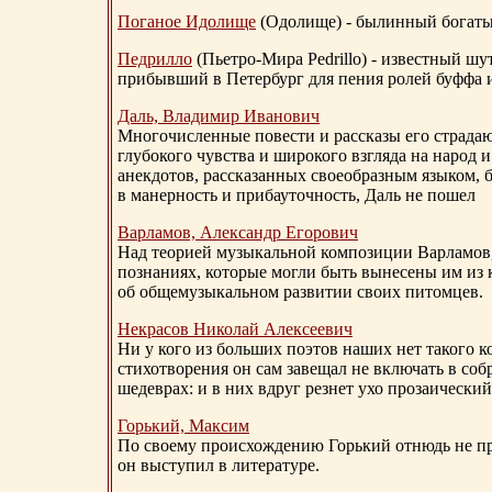
Поганое Идолище
(Одолище) - былинный богат
Педрилло
(Пьетро-Мира Pedrillo) - известный ш
прибывший в Петербург для пения ролей буффа и
Даль, Владимир Иванович
Многочисленные повести и рассказы его страдаю
глубокого чувства и широкого взгляда на народ 
анекдотов, рассказанных своеобразным языком, 
в манерность и прибауточность, Даль не пошел
Варламов, Александр Егорович
Над теорией музыкальной композиции Варламов
познаниях, которые могли быть вынесены им из к
об общемузыкальном развитии своих питомцев.
Некрасов Николай Алексеевич
Ни у кого из больших поэтов наших нет такого к
стихотворения он сам завещал не включать в соб
шедеврах: и в них вдруг резнет ухо прозаический
Горький, Максим
По своему происхождению Горький отнюдь не пр
он выступил в литературе.