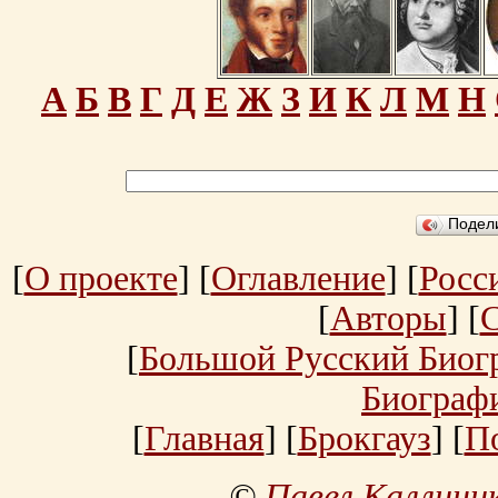
А
Б
В
Г
Д
Е
Ж
З
И
К
Л
М
Н
Подел
[
О проекте
] [
Оглавление
] [
Росс
[
Авторы
] [
[
Большой Русский Биог
Биограф
[
Главная
] [
Брокгауз
] [
П
©
Павел Каллини