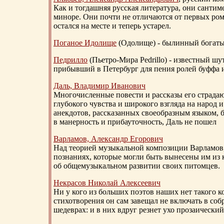
Как и тогдашняя русская литература, они сантим
миноре. Они почти не отличаются от первых ром
остался на месте и теперь устарел.
Поганое Идолище
(Одолище) - былинный богат
Педрилло
(Пьетро-Мира Pedrillo) - известный ш
прибывший в Петербург для пения ролей буффа и
Даль, Владимир Иванович
Многочисленные повести и рассказы его страдаю
глубокого чувства и широкого взгляда на народ 
анекдотов, рассказанных своеобразным языком, 
в манерность и прибауточность, Даль не пошел
Варламов, Александр Егорович
Над теорией музыкальной композиции Варламов
познаниях, которые могли быть вынесены им из к
об общемузыкальном развитии своих питомцев.
Некрасов Николай Алексеевич
Ни у кого из больших поэтов наших нет такого к
стихотворения он сам завещал не включать в соб
шедеврах: и в них вдруг резнет ухо прозаический