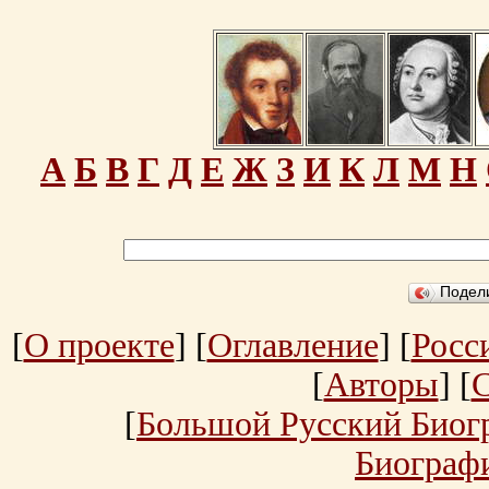
А
Б
В
Г
Д
Е
Ж
З
И
К
Л
М
Н
Подел
[
О проекте
] [
Оглавление
] [
Росс
[
Авторы
] [
[
Большой Русский Биог
Биограф