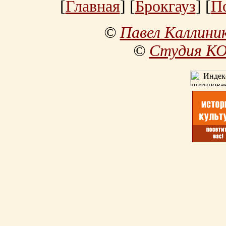
[
Главная
] [
Брокгауз
] [
П
©
Павел Каллини
©
Студия К