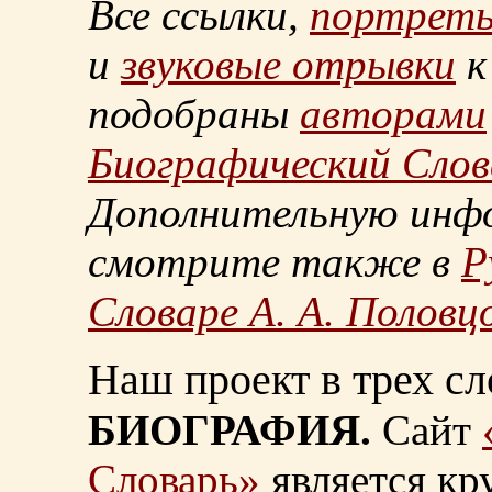
Все ссылки,
портрет
и
звуковые отрывки
к
подобраны
авторами
Биографический Слов
Дополнительную инф
смотрите также в
Р
Словаре А. А. Половц
Наш проект в трех сл
БИОГРАФИЯ.
Сайт
Словарь»
является к