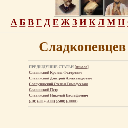
А
Б
В
Г
Д
Е
Ж
З
И
К
Л
М
Н
Сладкопевцев
ПРЕДЫДУЩИЕ СТАТЬИ
[
начало
]
Славянский Кронид Федорович
Славянский Дмитрий Александрович
Славутинский Степан Тимофеевич
Славинский Петр
Славинский Николай Евстафьевич
(
-10
) (
-50
) (
-100
) (
-500
) (
-1000
)