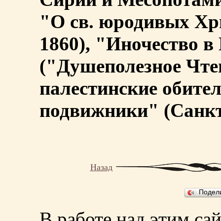
"О св. юродивых Хри
1860), "Иночество в
("Душеполезное Чтен
палестинские обител
подвижники" (Санкт-
Назад
Подел
В работе над этим са