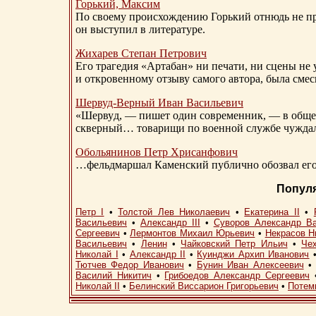
Горький, Максим
По своему происхождению Горький отнюдь не пр
он выступил в литературе.
Жихарев Степан Петрович
Его трагедия «Артабан» ни печати, ни сцены не 
и откровенному отзыву самого автора, была сме
Шервуд-Верный
Иван Васильевич
«Шервуд, — пишет один современник, — в общест
скверный… товарищи по военной службе чуждали
Обольянинов Петр Хрисанфович
…фельдмаршал Каменский публично обозвал его 
Попул
Петр I
•
Толстой Лев Николаевич
•
Екатерина II
•
Васильевич
•
Александр III
•
Суворов Александр В
Сергеевич
•
Лермонтов Михаил Юрьевич
•
Некрасов Н
Васильевич
•
Ленин
•
Чайковский Петр Ильич
•
Че
Николай I
•
Александр II
•
Куинджи Архип Иванович
Тютчев Федор Иванович
•
Бунин Иван Алексеевич
Василий Никитич
•
Грибоедов Александр Сергеевич
Николай II
•
Белинский Виссарион Григорьевич
•
Потем