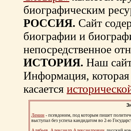
биографическим ресу
РОССИЯ.
Сайт содер
биографии и биограф
непосредственное от
ИСТОРИЯ.
Наш сайт
Информация, которая 
касается
исторической
З
Ленин
- псевдоним, под которым пишет политичес
выступал без успеха кандидатом во 2-ю Государ
Алябьев, Александр Александрович
, русский ко