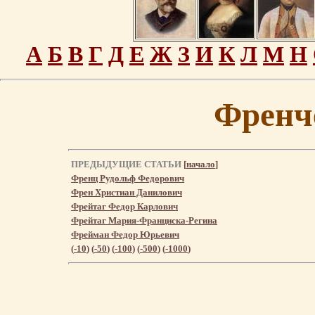
А
Б
В
Г
Д
Е
Ж
З
И
К
Л
М
Н
Френч
ПРЕДЫДУЩИЕ СТАТЬИ
[
начало
]
Френц Рудольф Федорович
Френ Христиан Данилович
Фрейтаг Федор Карлович
Фрейтаг Мария-Франциска-Регина
Фрейман Федор Юрьевич
(
-10
) (
-50
) (
-100
) (
-500
) (
-1000
)