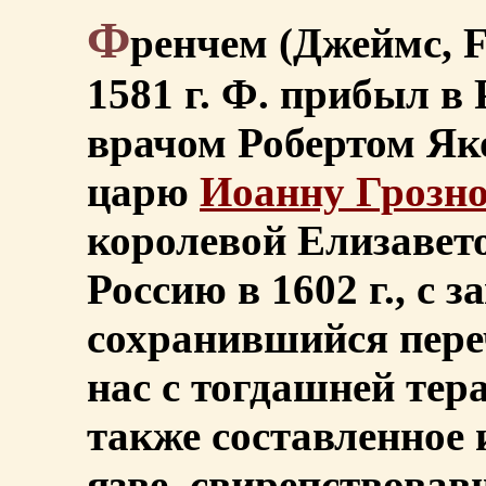
Ф
ренчем (Джеймс, F
1581 г. Ф. прибыл в
врачом Робертом Як
царю
Иоанну Грозн
королевой Елизавет
Россию в 1602 г., с 
сохранившийся пере
нас с тогдашней тер
также составленное 
язве, свирепствовав