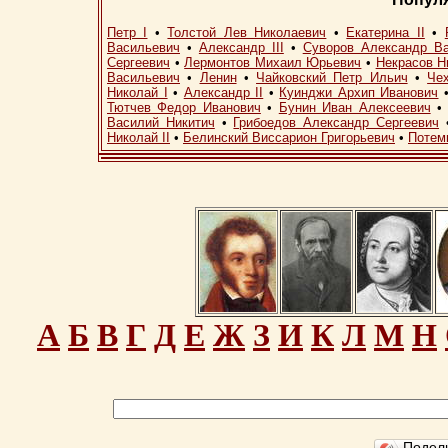
Петр I
•
Толстой Лев Николаевич
•
Екатерина II
•
Васильевич
•
Александр III
•
Суворов Александр В
Сергеевич
•
Лермонтов Михаил Юрьевич
•
Некрасов Н
Васильевич
•
Ленин
•
Чайковский Петр Ильич
•
Че
Николай I
•
Александр II
•
Куинджи Архип Иванович
Тютчев Федор Иванович
•
Бунин Иван Алексеевич
Василий Никитич
•
Грибоедов Александр Сергеевич
Николай II
•
Белинский Виссарион Григорьевич
•
Потем
А
Б
В
Г
Д
Е
Ж
З
И
К
Л
М
Н
Подел