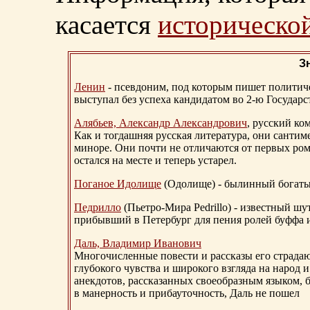
касается
исторической
З
Ленин
- псевдоним, под которым пишет политичес
выступал без успеха кандидатом во 2-ю Государ
Алябьев, Александр Александрович
, русский ко
Как и тогдашняя русская литература, они сантим
миноре. Они почти не отличаются от первых ром
остался на месте и теперь устарел.
Поганое Идолище
(Одолище) - былинный богат
Педрилло
(Пьетро-Мира Pedrillo) - известный ш
прибывший в Петербург для пения ролей буффа и
Даль, Владимир Иванович
Многочисленные повести и рассказы его страдаю
глубокого чувства и широкого взгляда на народ 
анекдотов, рассказанных своеобразным языком, 
в манерность и прибауточность, Даль не пошел