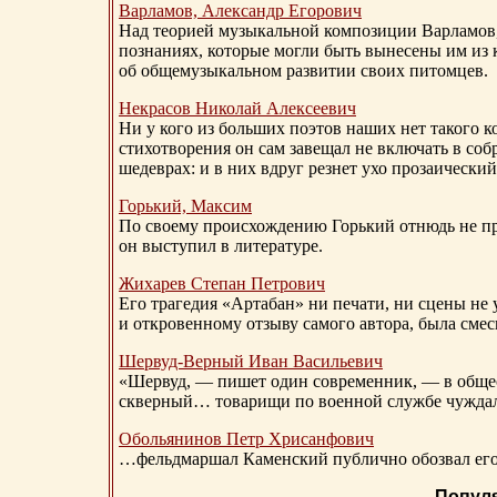
Варламов, Александр Егорович
Над теорией музыкальной композиции Варламов
познаниях, которые могли быть вынесены им из к
об общемузыкальном развитии своих питомцев.
Некрасов Николай Алексеевич
Ни у кого из больших поэтов наших нет такого к
стихотворения он сам завещал не включать в соб
шедеврах: и в них вдруг резнет ухо прозаический
Горький, Максим
По своему происхождению Горький отнюдь не пр
он выступил в литературе.
Жихарев Степан Петрович
Его трагедия «Артабан» ни печати, ни сцены не 
и откровенному отзыву самого автора, была сме
Шервуд-Верный
Иван Васильевич
«Шервуд, — пишет один современник, — в общест
скверный… товарищи по военной службе чуждали
Обольянинов Петр Хрисанфович
…фельдмаршал Каменский публично обозвал его 
Попул