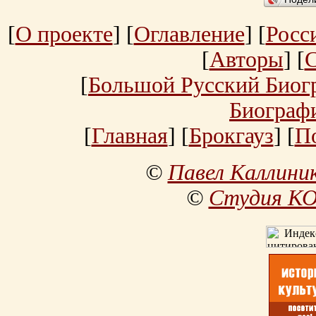
[
О проекте
] [
Оглавление
] [
Росс
[
Авторы
] [
[
Большой Русский Биог
Биограф
[
Главная
] [
Брокгауз
] [
П
©
Павел Каллини
©
Студия К