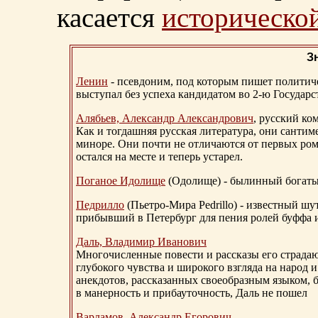
касается
исторической
З
Ленин
- псевдоним, под которым пишет политичес
выступал без успеха кандидатом во 2-ю Государ
Алябьев, Александр Александрович
, русский ко
Как и тогдашняя русская литература, они сантим
миноре. Они почти не отличаются от первых ром
остался на месте и теперь устарел.
Поганое Идолище
(Одолище) - былинный богат
Педрилло
(Пьетро-Мира Pedrillo) - известный ш
прибывший в Петербург для пения ролей буффа и
Даль, Владимир Иванович
Многочисленные повести и рассказы его страдаю
глубокого чувства и широкого взгляда на народ 
анекдотов, рассказанных своеобразным языком, 
в манерность и прибауточность, Даль не пошел
Варламов, Александр Егорович