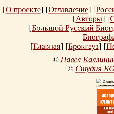
[
О проекте
] [
Оглавление
] [
Росс
[
Авторы
] [
[
Большой Русский Биог
Биограф
[
Главная
] [
Брокгауз
] [
П
©
Павел Каллини
©
Студия К