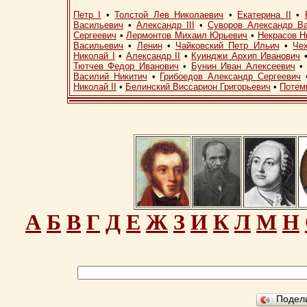
Петр I
•
Толстой Лев Николаевич
•
Екатерина II
•
Васильевич
•
Александр III
•
Суворов Александр В
Сергеевич
•
Лермонтов Михаил Юрьевич
•
Некрасов Н
Васильевич
•
Ленин
•
Чайковский Петр Ильич
•
Че
Николай I
•
Александр II
•
Куинджи Архип Иванович
Тютчев Федор Иванович
•
Бунин Иван Алексеевич
Василий Никитич
•
Грибоедов Александр Сергеевич
Николай II
•
Белинский Виссарион Григорьевич
•
Потем
А
Б
В
Г
Д
Е
Ж
З
И
К
Л
М
Н
Подел