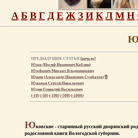
А
Б
В
Г
Д
Е
Ж
З
И
К
Л
М
Н
Ю
ПРЕДЫДУЩИЕ СТАТЬИ
[
начало
]
Юзов (Иосиф Иванович Каблиц)
Юзефович Михаил Владимирович
Южин (Александр Иванович Сумбатов)
Южаков Сергей Николаевич
Юдин Геннадий Васильевич
(
-10
) (
-50
) (
-100
) (
-500
) (
-1000
)
Ю
ковские - старинный русский дворянский род
родословной книги Вологодской губернии.