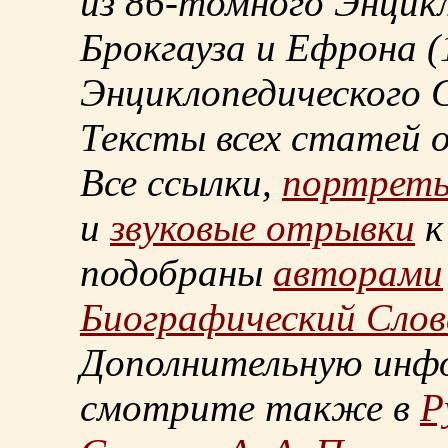
из
86-томного
Энцикл
Брокгауза и Ефрона
(
Энциклопедического С
Тексты всех статей 
Все ссылки,
портрет
и
звуковые отрывки
к
подобраны
авторами
Биографический Слов
Дополнительную инф
смотрите также в
Р