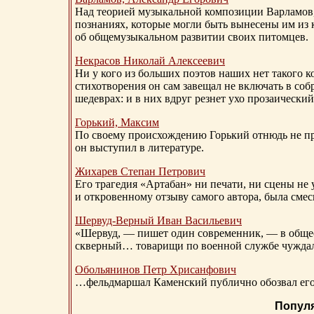
Над теорией музыкальной композиции Варламов
познаниях, которые могли быть вынесены им из к
об общемузыкальном развитии своих питомцев.
Некрасов Николай Алексеевич
Ни у кого из больших поэтов наших нет такого к
стихотворения он сам завещал не включать в соб
шедеврах: и в них вдруг резнет ухо прозаический
Горький, Максим
По своему происхождению Горький отнюдь не пр
он выступил в литературе.
Жихарев Степан Петрович
Его трагедия «Артабан» ни печати, ни сцены не 
и откровенному отзыву самого автора, была сме
Шервуд-Верный
Иван Васильевич
«Шервуд, — пишет один современник, — в общест
скверный… товарищи по военной службе чуждали
Обольянинов Петр Хрисанфович
…фельдмаршал Каменский публично обозвал его 
Попул