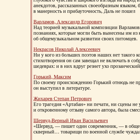
анекдотов, рассказанных своеобразным языком, 
в манерность и прибауточность, Даль не пошел
Варламов, Александр Егорович
Над теорией музыкальной композиции Варламов
познаниях, которые могли быть вынесены им из к
об общемузыкальном развитии своих питомцев.
Некрасов Николай Алексеевич
Ни у кого из больших поэтов наших нет такого к
стихотворения он сам завещал не включать в соб
шедеврах: и в них вдруг резнет ухо прозаический
Горький, Максим
По своему происхождению Горький отнюдь не пр
он выступил в литературе.
Жихарев Степан Петрович
Его трагедия «Артабан» ни печати, ни сцены не 
и откровенному отзыву самого автора, была сме
Шервуд-Верный
Иван Васильевич
«Шервуд, — пишет один современник, — в общест
скверный… товарищи по военной службе чуждали