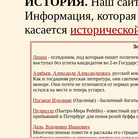
ИСТОРИЯ.
Наш сайт
Информация, которая 
касается
исторической
З
Ленин
- псевдоним, под которым пишет политичес
выступал без успеха кандидатом во 2-ю Государ
Алябьев, Александр Александрович
, русский ко
Как и тогдашняя русская литература, они сантим
миноре. Они почти не отличаются от первых ром
остался на месте и теперь устарел.
Поганое Идолище
(Одолище) - былинный богат
Педрилло
(Пьетро-Мира Pedrillo) - известный ш
прибывший в Петербург для пения ролей буффа и
Даль, Владимир Иванович
Многочисленные повести и рассказы его страдаю
глубокого чувства и широкого взгляда на народ 