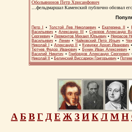
Обольянинов Петр Хрисанфович
…фельдмаршал Каменский публично обозвал его 
Попул
Петр I
•
Толстой Лев Николаевич
•
Екатерина II
•
Васильевич
•
Александр III
•
Суворов Александр В
Сергеевич
•
Лермонтов Михаил Юрьевич
•
Некрасов Н
Васильевич
•
Ленин
•
Чайковский Петр Ильич
•
Че
Николай I
•
Александр II
•
Куинджи Архип Иванович
Тютчев Федор Иванович
•
Бунин Иван Алексеевич
Василий Никитич
•
Грибоедов Александр Сергеевич
Николай II
•
Белинский Виссарион Григорьевич
•
Потем
А
Б
В
Г
Д
Е
Ж
З
И
К
Л
М
Н