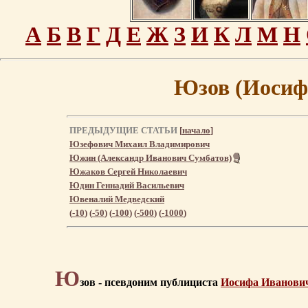
А
Б
В
Г
Д
Е
Ж
З
И
К
Л
М
Н
Юзов (Иосиф
ПРЕДЫДУЩИЕ СТАТЬИ
[
начало
]
Юзефович Михаил Владимирович
Южин (Александр Иванович Сумбатов)
Южаков Сергей Николаевич
Юдин Геннадий Васильевич
Ювеналий Медведский
(
-10
) (
-50
) (
-100
) (
-500
) (
-1000
)
Ю
зов - псевдоним публициста
Иосифа Иванови