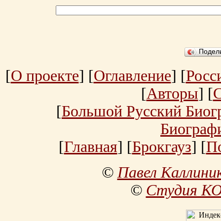
Подел
[
О проекте
] [
Оглавление
] [
Росс
[
Авторы
] [
[
Большой Русский Биог
Биограф
[
Главная
] [
Брокгауз
] [
П
©
Павел Каллини
©
Студия К