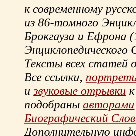
к современному русск
из
86-томного
Энцикл
Брокгауза и Ефрона
(
Энциклопедического С
Тексты всех статей 
Все ссылки,
портрет
и
звуковые отрывки
к
подобраны
авторами
Биографический Слов
Дополнительную инф